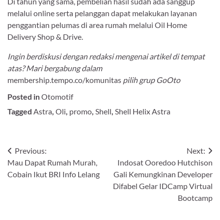
Di tahun yang sama, pembelian hasil sudah ada sanggup
melalui online serta pelanggan dapat melakukan layanan
penggantian pelumas di area rumah melalui Oil Home
Delivery Shop & Drive.
Ingin berdiskusi dengan redaksi mengenai artikel di tempat
atas? Mari bergabung dalam
membership.tempo.co/komunitas
pilih grup GoOto
Posted in
Otomotif
Tagged
Astra
,
Oli
,
promo
,
Shell
,
Shell Helix Astra
Navigasi
Previous:
Next:
Mau Dapat Rumah Murah,
Indosat Ooredoo Hutchison
pos
Cobain Ikut BRI Info Lelang
Gali Kemungkinan Developer
Difabel Gelar IDCamp Virtual
Bootcamp