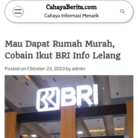
Skip
CahayaBerita.com
to
Cahaya Informasi Menarik
content
Mau Dapat Rumah Murah,
Cobain Ikut BRI Info Lelang
Posted on
Oktober 23, 2023
by
admin