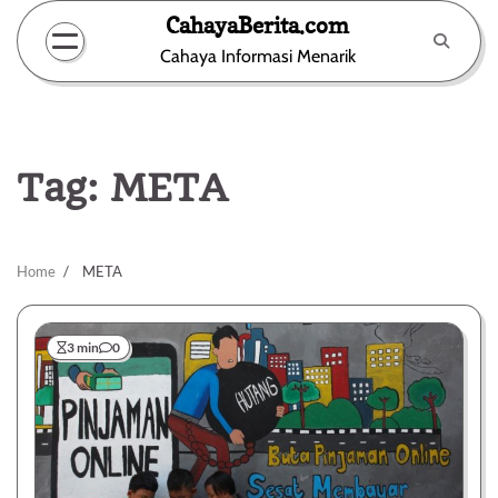
Skip
CahayaBerita.com
to
Cahaya Informasi Menarik
content
Tag:
META
Home
META
3 min
0