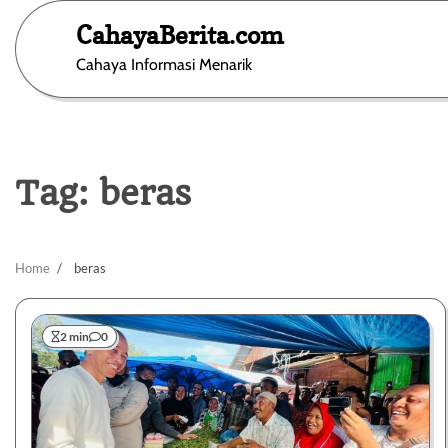
Skip
CahayaBerita.com
to
content
Cahaya Informasi Menarik
Tag:
beras
Home
beras
2 min
0