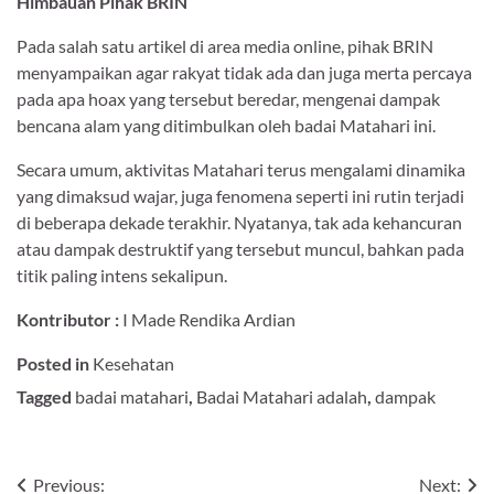
Himbauan Pihak BRIN
Pada salah satu artikel di area media online, pihak BRIN
menyampaikan agar rakyat tidak ada dan juga merta percaya
pada apa hoax yang tersebut beredar, mengenai dampak
bencana alam yang ditimbulkan oleh badai Matahari ini.
Secara umum, aktivitas Matahari terus mengalami dinamika
yang dimaksud wajar, juga fenomena seperti ini rutin terjadi
di beberapa dekade terakhir. Nyatanya, tak ada kehancuran
atau dampak destruktif yang tersebut muncul, bahkan pada
titik paling intens sekalipun.
Kontributor :
I Made Rendika Ardian
Posted in
Kesehatan
Tagged
badai matahari
,
Badai Matahari adalah
,
dampak
Navigasi
Previous:
Next: