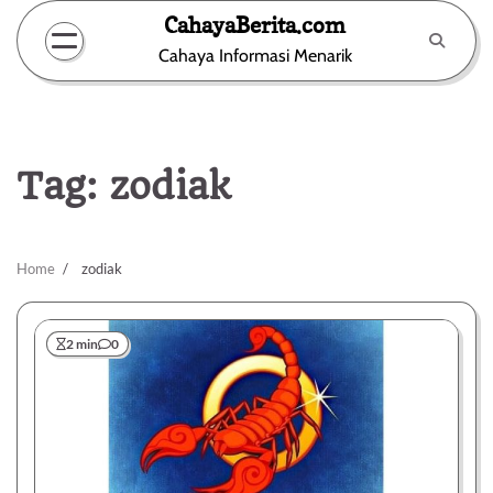
Skip
CahayaBerita.com
to
Cahaya Informasi Menarik
content
Tag:
zodiak
Home
zodiak
2 min
0