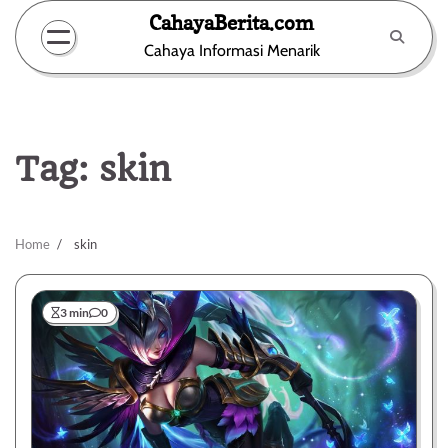
Skip
CahayaBerita.com
to
Cahaya Informasi Menarik
content
Tag:
skin
Home
skin
3 min
0