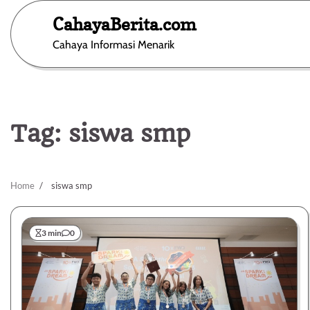
Skip
CahayaBerita.com
to
content
Cahaya Informasi Menarik
Tag:
siswa smp
Home
siswa smp
3 min
0