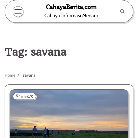
Skip
CahayaBerita.com
to
Cahaya Informasi Menarik
content
Tag:
savana
Home
savana
4 min
0