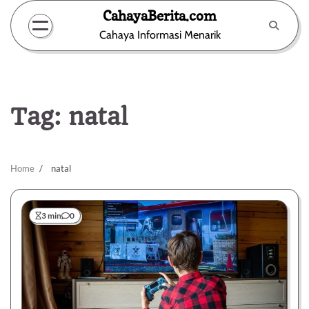
Skip
CahayaBerita.com
to
Cahaya Informasi Menarik
content
Tag:
natal
Home
natal
3 min
0