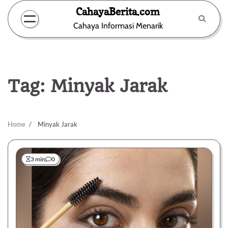
Skip
CahayaBerita.com
to
Cahaya Informasi Menarik
content
Tag:
Minyak Jarak
Home
Minyak Jarak
3 min
0