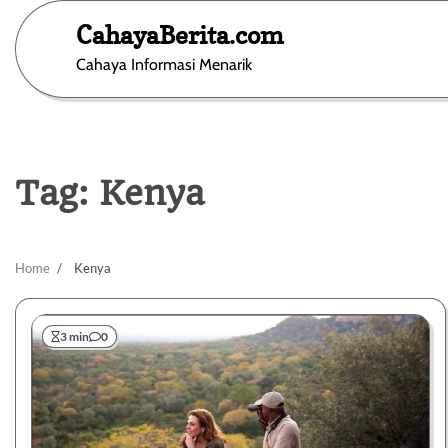
Skip
CahayaBerita.com
to
content
Cahaya Informasi Menarik
Tag:
Kenya
Home
Kenya
3 min
0