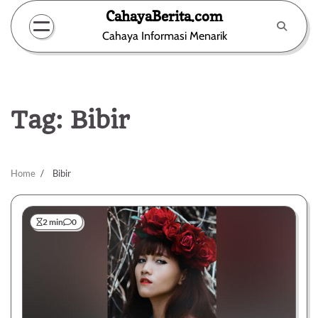
Skip
CahayaBerita.com
to
Cahaya Informasi Menarik
content
Tag:
Bibir
Home
Bibir
2 min
0