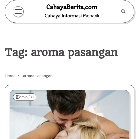
Skip
CahayaBerita.com
to
Cahaya Informasi Menarik
content
Tag:
aroma pasangan
Home
aroma pasangan
2 min
0